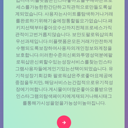
입니다.이플랫폼은인스타좋아요를구매하는프로
세스를가능한한간단하고직관적으로만들도록설
계되었습니다. 사용자는사이트를탐색하거나거래
를완료하기위해기술에정통할필요가없습니다.패
키지선택부터좋아요수신까지전체프로세스가직
관적이고번거롭지않습니다. 보안도팔로워샵의최
우선과제입니다.이플랫폼은모든거래가안전하게
수행되도록보장하여사용자의개인정보와계정을
보호합니다.이러한수준의신뢰와투명성덕분에팔
로워샵은신뢰할수있는성장서비스를찾는인스타
그램사용자들에게인기있는선택이되었습니다. 유
기적성장기회강화 팔로워샵은주로좋아요제공에
중점을두지만, 해당서비스는간접적으로유기적성
장에기여합니다.게시물이더많은좋아요를받으면
인스타그램의탐색페이지에게재되거나해시태그
를통해가시성을얻을가능성이높아집니다.