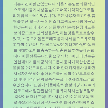
되는시간이필요없습니다.사용자는몇번의클릭만
으로게시물가시성을높이고더욱매력적인프로필
의이점을누릴수있습니다. 모든사용자를위한맞춤
형솔루션 모든사람의인스타그램요구사항이동일
한것은아닙니다.신진인플루언서는높은참여도를
보여줌으로써신뢰성을확립하는것을목표로할수
있고, 소규모기업은트래픽을자사제품으로유도하
고자할수있습니다. 팔로워샵은이러한다양한목표
를이해하고이를충족하는맞춤형솔루션을제공합
니다.이플랫폼은다양한요구사항과예산에맞는유
연한패키지를제공하여모든사용자가적합한옵션
을찾을수있도록합니다. 이러한패키지를사용하면
사용자가원하는좋아요수를선택할수있으므로소
셜미디어성장전략을특정목표에맞게쉽게조정할
수있습니다. 단일게시물에활력을불어넣거나여러
업로드에서일관된참여도를유지하려는경우팔로
워샵이해결해드립니다. 사용하기쉬운플랫폼 팔
로워샵의주요장점은사용자친화적인인터페이스