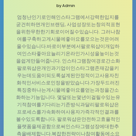
by
Admin
엄청난인기로인해인스타그램에서강력한입지를
굳건히하면개인브랜딩, 사업성장또는창의적표현
을위한무한한기회로이어질수있습니다. 그러나참
여를구축하고게시물에좋아요를모으는것은어려
울수있습니다.바로이부분에서팔로워샵이개입하
여인스타좋아요늘리기온라인가시성을높이는것
을쉽게만들어줍니다. 인스타그램참여경로간소화
팔로워샵은개인과기업이인스타그램존재감을키
우는데도움이되도록설계된안정적이고사용자친
화적인서비스로인정을받았습니다.가장두드러진
특징중하나는게시물에좋아요를얻는과정을간소
화하는기능입니다. 몇달또는몇년이걸릴수있는유
기적참여를기다리는기존방식과달리팔로워샵은
프로세스를가속화하여사용자가즉각적인결과를
볼수있도록합니다. 팔로워샵은안전하고효율적인
플랫폼을제공함으로써인스타그램성장에대한추
측을배제합니다.복잡한전략이나참여활동에소요